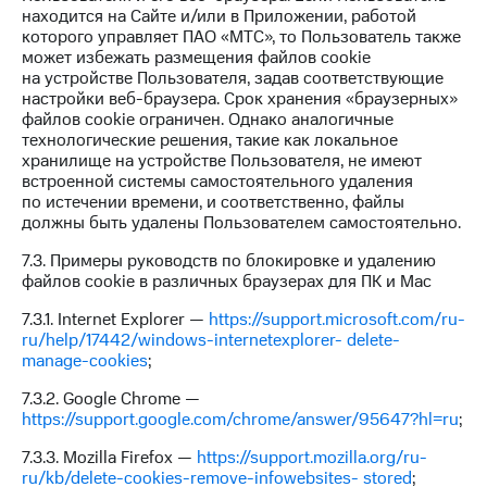
находится на Сайте и/или в Приложении, работой
которого управляет ПАО «МТС», то Пользователь также
может избежать размещения файлов cookie
на устройстве Пользователя, задав соответствующие
настройки веб-браузера. Срок хранения «браузерных»
файлов cookie ограничен. Однако аналогичные
технологические решения, такие как локальное
хранилище на устройстве Пользователя, не имеют
встроенной системы самостоятельного удаления
по истечении времени, и соответственно, файлы
должны быть удалены Пользователем самостоятельно.
7.3. Примеры руководств по блокировке и удалению
файлов cookie в различных браузерах для ПК и Mac
7.3.1. Internet Explorer —
https://support.microsoft.com/ru-
ru/help/17442/windows-internetexplorer- delete-
manage-cookies
;
7.3.2. Google Chrome —
https://support.google.com/chrome/answer/95647?hl=ru
;
7.3.3. Mozilla Firefox —
https://support.mozilla.org/ru-
ru/kb/delete-cookies-remove-infowebsites- stored
;