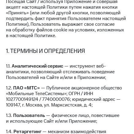
Посещая Сайт / используя Приложение и совершая
на связь
акцепт настоящей Политики путем нажатия кнопки
«Принять» (или любой другой кнопки, позволяющей
Роуминг
Тарифы
подтвердить факт принятия Пользователем настоящей
RED,
Политики), Пользователь выражает свое согласие
Семейная
РИИЛ
на обработку файлов cookie на условиях, изложенных
группа
и МТС
в настоящей Политике.
Супер
Заказать
дешевле
SIM-
1. ТЕРМИНЫ И ОПРЕДЕЛЕНИЯ
при
карту
оплате
с карты
1.1.
Аналитический сервис
— инструмент веб-
Оформить
МТС
аналитики, позволяющий отслеживать поведение
eSIM
Деньги
Пользователей на Сайте и/или в Приложении;
SIM-
Выберите
1.2.
ПАО «МТС»
— Публичное акционерное общество
карта
и подключите
«Мобильные ТелеСистемы»; ОГРН / ИНН
для
ТВ
1027700149124 / 7740000076; юридический адрес —
иностранцев
с выгодным
109147, г. Москва, ул. Марксистская, д. 4;
тарифом
Оформить
1.3.
Пользователь
— физическое лицо, повестившее
чистый
и использующее Сайт и/или Приложение;
Тарифы
номер
1.4.
Ретаргетинг
— механизм взаимодействия