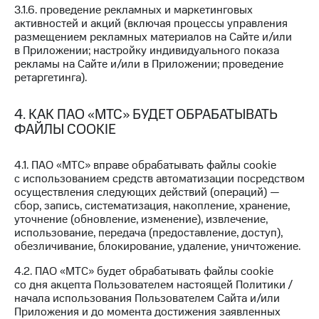
3.1.6. проведение рекламных и маркетинговых
Настройки
активностей и акций (включая процессы управления
автоплатежа
размещением рекламных материалов на Сайте и/или
в Приложении; настройку индивидуального показа
Пополнить
рекламы на Сайте и/или в Приложении; проведение
номер
ретаргетинга).
другого
оператора
4. КАК ПАО «МТС» БУДЕТ ОБРАБАТЫВАТЬ
ФАЙЛЫ COOKIE
Оплата
интернета
и
4.1. ПАО «МТС» вправе обрабатывать файлы cookie
ТВ
с использованием средств автоматизации посредством
осуществления следующих действий (операций) —
Переводы
сбор, запись, систематизация, накопление, хранение,
с
уточнение (обновление, изменение), извлечение,
телефона
использование, передача (предоставление, доступ),
на карту
обезличивание, блокирование, удаление, уничтожение.
МТС Pay
4.2. ПАО «МТС» будет обрабатывать файлы cookie
со дня акцепта Пользователем настоящей Политики /
Оплата
начала использования Пользователем Сайта и/или
по QR-
Приложения и до момента достижения заявленных