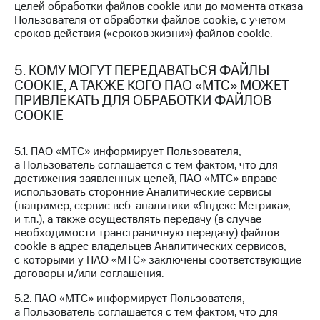
коду
целей обработки файлов cookie или до момента отказа
за границей
Пользователя от обработки файлов cookie, с учетом
сроков действия («сроков жизни») файлов cookie.
тернет-магазин
Смартфоны
5. КОМУ МОГУТ ПЕРЕДАВАТЬСЯ ФАЙЛЫ
COOKIE, А ТАКЖЕ КОГО ПАО «МТС» МОЖЕТ
Наушники
и
ПРИВЛЕКАТЬ ДЛЯ ОБРАБОТКИ ФАЙЛОВ
колонки
COOKIE
Умные
5.1. ПАО «МТС» информирует Пользователя,
часы
а Пользователь соглашается с тем фактом, что для
и
достижения заявленных целей, ПАО «МТС» вправе
трекеры
использовать сторонние Аналитические сервисы
(например, сервис веб-аналитики «Яндекс Метрика»,
Умный
и т.п.), а также осуществлять передачу (в случае
дом
необходимости трансграничную передачу) файлов
cookie в адрес владельцев Аналитических сервисов,
Планшеты
с которыми у ПАО «МТС» заключены соответствующие
договоры и/или соглашения.
Акции
и
5.2. ПАО «МТС» информирует Пользователя,
скидки
а Пользователь соглашается с тем фактом, что для