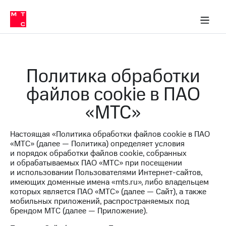
Перенести
ка 30% на связь
обильная связь
Сервисы и подписки
Интернет-магазин
Для дома
Скидка 30% на связь
Личные кабинеты
Финансы
Приложения
номер
ичные кабинеты
в МТС
Мобильная
связь
Тарифы
Интернет
Политика обработки
и
ТВ
файлов cookie в ПАО
Услуги
Спутниковое
«МТС»
ТВ
Роуминг
МТС
Настоящая «Политика обработки файлов cookie в ПАО
Деньги
«МТС» (далее — Политика) определяет условия
Личный
и порядок обработки файлов cookie, собранных
кабинет
Мобильная связь
и обрабатываемых ПАО «МТС» при посещении
Скачать
Перенести
и использовании Пользователями Интернет-сайтов,
приложение
номер
имеющих доменные имена «mts.ru», либо владельцем
Мой
в МТС
которых является ПАО «МТС» (далее — Сайт), а также
МТС
мобильных приложений, распространяемых под
Акции
Тарифы
брендом МТС (далее — Приложение).
Скидка 30%
Услуги