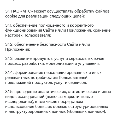
с карты
онлайн
МТС Деньги
3.1. ПАО «МТС» может осуществлять обработку файлов
Скидка 30%
Обзоры
cookie для реализации следующих целей:
на связь
товаров
3.1.1. обеспечение полноценного и корректного
С картой
Скидки
функционирования Сайта и/или Приложения, хранение
МТС
настроек Пользователя;
до 40%
Деньги
на смартфоны
3.1.2. обеспечение безопасности Сайта и/или
МТС
Приложения;
при
Накопления
покупке
3.1.3. развитие продуктов, услуг и сервисов, включая
со связью
Откладывайте
процесс разработки, модернизации и улучшения;
МТС
деньги
и получайте
3.1.4. формирование персонализированных и иных
доход 15%
релевантных потребностям Пользователей,
предложений продуктов, услуг и сервисов;
Платежи
и
3.1.5. проведение аналитических, статистических и иных
переводы
видов исследований (включая маркетинговые
исследования), в том числе посредством
Пополнить
использования больших объемов структурированных
номер
и неструктурированных данных («больших данных»);
МТС