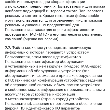
cookie используются для сбора информации
Мой
и не
о поисковых предпочтениях Пользователя и для показа
МТС
только
наиболее подходящей интересам такого Пользователя
рекламы и контента. Кроме того, такие файлы cookie
Все
Безопасность
могут использоваться для ограничения числа показов
приложения
рекламы и уникальных предложений для
Финансы
Пользователя, а также для оценки эффективности
Инвестиции
проводимых ПАО «МТС» и его партнерами рекламных
Детям
кампаний (оценка конверсии).
Получайте
и родителям
доход
2.2. Файлы cookie могут содержать техническую
онлайн
Здоровье
информацию, которая передается устройством
и фитнес
Пользователя, в том числе идентификатор
Страхование
Пользователя; идентификатор оборудования
Приложения
и установленных в нем модулей; IP-адрес; MAC-адрес;
Покупка
от МТС
информация об оборудовании, устройстве (тип
полисов
оборудования; информация о привязке оборудования
онлайн
Акции
к ПО; техническая конфигурация устройства; сведения
Скидка 30%
об операционной системы; объем памяти устройства
Приложения
на связь
и свободное место; информация о производительности
КИОН
аккумулятора устройства; информация
С картой
о местонахождения (страна, город) устройства
КИОН
МТС
Пользователя); сведения о программном обеспечении
Музыка
Деньги
(версия ПО; идентификатор ПО параметры