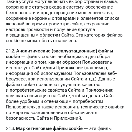
Такие услуги могут включать выбор страны и языка,
под
Premium
сохранение статуса входа в систему, обеспечение
рукой
безопасности и предотвращение мошенничества,
Подписка
в Мой МТС
сохранение корзины с товарами и элементов списка
на гигабайты
желаний во время просмотра сайта, сохранение
интернета,
Посмотрите,
настроек громкости и получение доступа
фильмы,
что
к защищенным областям Сайта. Эта категория файлов
музыка
полезного
cookie не может быть отключена.
и многое
есть
другое
в нашем
2.1.2.
Аналитические (эксплуатационные) файлы
приложении
cookie
— файлы cookie, необходимые для сбора
Семейная
информации о том, каким образом Пользователь
группа
КИОН
использует Сайт и/или Приложение (например,
информация об используемом Пользователем веб-
Скидка
КИОН
браузере, при использовании Сайта и т.д.). Данные
на тарифы,
Музыка
файлы cookie позволяют улучшать качество
общие
и потребительские свойства Сайта и Приложения;
подписки
КИОН
улучшать навигацию на Сайте, чтобы сделать Сайт
и услуги,
Строки
более удобным и отвечающим потребностям
доступ
Пользователя, а также исправлять технические ошибки
к геолокации
Live
по мере их возникновения и обеспечивать
безопасность Сайта и Приложений.
Кино,
Гудок
музыка,
2.1.3.
Маркетинговые файлы cookie
— эти файлы
книги