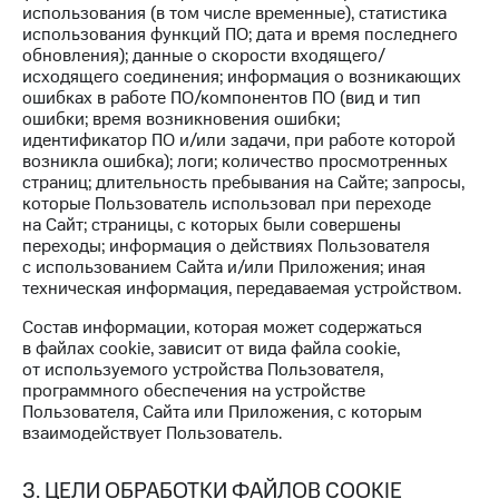
использования (в том числе временные), статистика
МТС
КИОН
использования функций ПО; дата и время последнего
Накопления
Строки
обновления); данные о скорости входящего/
исходящего соединения; информация о возникающих
Откладывайте
Live
ошибках в работе ПО/компонентов ПО (вид и тип
деньги
ошибки; время возникновения ошибки;
и получайте
Гудок
идентификатор ПО и/или задачи, при работе которой
доход 15%
возникла ошибка); логи; количество просмотренных
Мой
страниц; длительность пребывания на Сайте; запросы,
Акции
МТС
которые Пользователь использовал при переходе
Условия
на Сайт; страницы, с которых были совершены
пополнения
Все
переходы; информация о действиях Пользователя
приложения
с использованием Сайта и/или Приложения; иная
Скидка
Финансы
техническая информация, передаваемая устройством.
30%
Инвестиции
на связь
Состав информации, которая может содержаться
в файлах cookie, зависит от вида файла cookie,
Получайте
от используемого устройства Пользователя,
доход
Тарифы
программного обеспечения на устройстве
онлайн
RED,
Пользователя, Сайта или Приложения, с которым
РИИЛ
Страхование
взаимодействует Пользователь.
и МТС Супер
дешевле
Покупка
при оплате
3. ЦЕЛИ ОБРАБОТКИ ФАЙЛОВ COOKIE
полисов