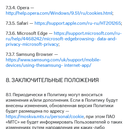
7.3.4. Opera —
http://help.opera.com/Windows/9.51/ru/cookies.html
;
7.3.5. Safari —
https://support.apple.com/ru-ru/HT201265
;
7.3.6. Microsoft Edge —
https://support.microsoft.com/ru-
ru/help/4468242/microsoft-edgebrowsing- data-and-
privacy-microsoft-privacy
;
7.3.7. Samsung Browser —
https://www.samsung.com/uk/support/mobile-
devices/using-thesamsung- internet-app/
8. ЗАКЛЮЧИТЕЛЬНЫЕ ПОЛОЖЕНИЯ
8.1. Периодически в Политику могут вноситься
изменения и/или дополнения. Если в Политику будут
внесены изменения, обновленная версия Политики
будет размещена по адресу —
https://moskva.mts.ru/personal/cookie
, при этом ПАО
«МТС» не будет информировать Пользователей о таких
изменениях путем направления им каких-либо