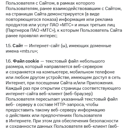
Интернет,
Выбрать
Пользователя с Сайтом, в рамках которого
ТВ и телефон
красивый
Пользователям, ранее взаимодействовавшим с Сайтом,
для дома
номер
на страницах Сайта демонстрируется (в виде
повторяющегося показа) информация или реклама
Заменить
продуктов или услуг ПАО «МТС» и иных третьих лиц
Услуги
SIM-
(Партнеров ПАО «МТС»), к которым Пользователь Сайта
карту
ранее проявлял интерес;
Личный
кабинет
Перейти
1.5.
Сайт
— Интернет-сайт (ы), имеющих доменные
интернета
на
имена «mts.ru»;
и
eSIM
ТВ
1.6.
Файл сookie
— текстовый файл небольшого
Личный
размера, который направляется веб-сервером
Для дома
кабинет
и сохраняется на компьютере, мобильном телефоне
Выберите
спутникового
или любом другом устройстве, имеющем доступ в сеть
и подключите
ТВ
Интернет, при посещении Сайта и/или Приложения.
ТВ
Скачать
Каждый раз при открытии страницы соответствующего
с выгодным
приложение
интернет-сайта веб-клиент (веб-браузер)
тарифом
Мой
Пользователя пересылает указанный текстовый файл
МТС
веб- серверу в составе HTTP-запроса, чтобы
Акции
Тарифы
предоставить такому веб-серверу информацию
Интернет,
о действиях или предпочтениях Пользователя
МТС
ТВ и телефон
в Интернете. При этом для обеспечения безопасности
Premium
для дома
и сохранности данных Пользователя веб-клиент (веб-