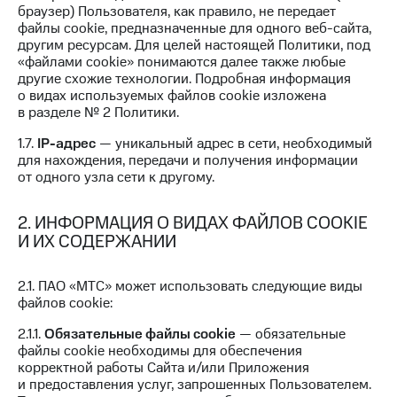
браузер) Пользователя, как правило, не передает
Подписка
файлы cookie, предназначенные для одного веб-сайта,
Услуги
на гигабайты
другим ресурсам. Для целей настоящей Политики, под
интернета,
«файлами cookie» понимаются далее также любые
Акции
фильмы,
другие схожие технологии. Подробная информация
музыка
о видах используемых файлов cookie изложена
Домашний
и многое
в разделе № 2 Политики.
интернет
другое
1.7.
IP-адрес
— уникальный адрес в сети, необходимый
Семейная
Домашнее
для нахождения, передачи и получения информации
группа
ТВ
от одного узла сети к другому.
Скидка
Спутниковое
2. ИНФОРМАЦИЯ О ВИДАХ ФАЙЛОВ COOKIE
на тарифы,
ТВ
И ИХ СОДЕРЖАНИИ
общие
подписки
Перейти
и услуги,
в МТС
2.1. ПАО «МТС» может использовать следующие виды
доступ
со своим
файлов cookie:
к геолокации
номером
2.1.1.
Обязательные файлы cookie
— обязательные
Сертификаты
Поддержка
файлы cookie необходимы для обеспечения
безопасности
корректной работы Сайта и/или Приложения
висы и подписки
и предоставления услуг, запрошенных Пользователем.
Всё
МТС