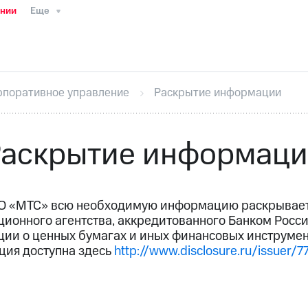
ании
Еще
ТС
Пресс-релизы
МТС о технологиях
ТС
История компании
Руководство региона
Правова
стижения
Интервью
Финансовая отчетность
Конта
рпоративное управление
Раскрытие информации
тивный секретарь
Раскрытие информации
Информа
ный кабинет акционера
Акционерный капитал
Конт
Порядок выкупа акций
Дивиденды
Рынок облигаци
аскрытие информац
 погашении именных облигаций
Другое
Регистрато
О «МТС» всю необходимую информацию раскрывает 
ионного агентства, аккредитованного Банком Росс
ии о ценных бумагах и иных финансовых инструмен
ия доступна здесь
http://www.disclosure.ru/issuer