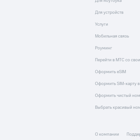
Для ноутбука
Для устройств
Услуги
Мобильная связь
Роуминг
Перейти в МТС со св
Оформить eSIM
Оформить SIM-карту в
Оформить чистый но
Выбрать красивый но
О компании
Подде