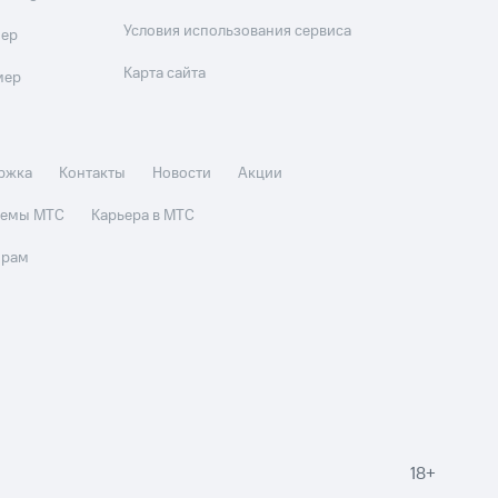
Условия использования сервиса
мер
Карта сайта
мер
ржка
Контакты
Новости
Акции
стемы МТС
Карьера в МТС
орам
18+