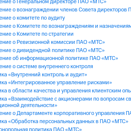
ение о Генеральном директоре ПАО «МТС»
ение о вознаграждении членов Совета директоров
ние о комитете по аудиту
ение о Комитетe по вознаграждениям и назначения
ние о Комитете по стратегии
ение о Ревизионной комиссии ПАО «МТС»
ение о дивидендной политике ПАО «МТС»
ение об информационной политике ПАО «МТС»
ние о системе внутреннего контроля
ка «Внутренний контроль и аудит»
ика «Интегрированное управление рисками»
ка в области качества и управления клиентским оп
ка «Взаимодействие с акционерами по вопросам свя
ционной деятельности»
ение о Департаменте корпоративного управления 
ика «Обработка персональных данных в ПАО «МТС»
онопольная политика ПАО «МТС»