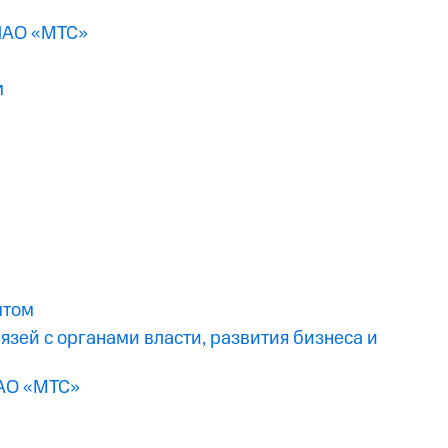
 ПАО «МТС»
м
ытом
зей с органами власти, развития бизнеса и
ПАО «МТС»