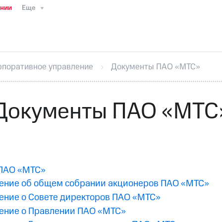
ании
Еще
ТС
Пресс-релизы
МТС о технологиях
ТС
История компании
Руководство региона
Правова
стижения
Интервью
Финансовая отчетность
Конта
рпоративное управление
Документы ПАО «МТС»
тивный секретарь
Раскрытие информации
Информа
ный кабинет акционера
Акционерный капитал
Конт
Порядок выкупа акций
Дивиденды
Рынок облигаци
Документы ПАО «МТС
 погашении именных облигаций
Другое
Регистрато
 ПАО «МТС»
ение об общем собрании акционеров ПАО «МТС»
ение о Совете директоров ПАО «МТС»
ение о Правлении ПАО «МТС»