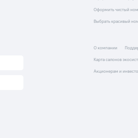
Оформить чистый но
Выбрать красивый но
О компании
Подде
Карта салонов экоси
Акционерам и инвест