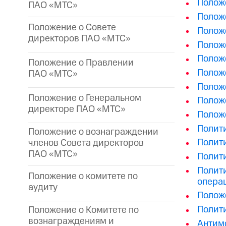
Полож
ПАО «МТС»
Полож
Положение о Совете
Положе
директоров ПАО «МТС»
Полож
Положе
Положение о Правлении
Полож
ПАО «МТС»
Полож
Положение о Генеральном
Полож
директоре
ПАО «МТС»
Положе
Полити
Положение о вознаграждении
Полит
членов Совета директоров
ПАО «МТС»
Полити
Полити
Положение о комитете по
опера
аудиту
Полож
Полит
Положение о Комитете по
вознаграждениям и
Антим