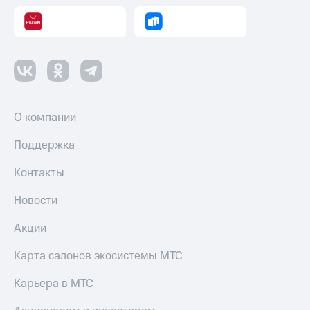
оператора
Оплата
интернета
и
ТВ
Переводы
О компании
с
телефона
на карту
Поддержка
МТС Pay
Контакты
Оплата
Новости
по QR-
коду
Акции
за границей
Карта салонов экосистемы МТС
тернет-магазин
Смартфоны
Карьера в МТС
Наушники