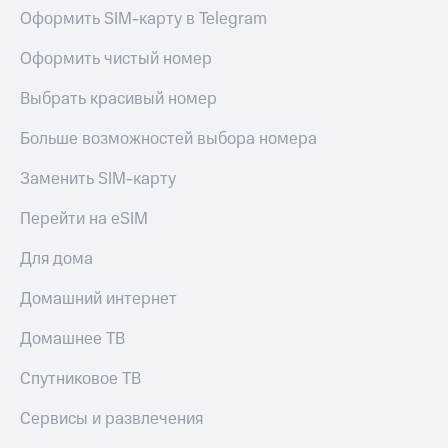
Все
Безопасность
Оформить SIM-карту в Telegram
приложения
Финансы
Инвестиции
Оформить чистый номер
Детям
Получайте
Выбрать красивый номер
и родителям
доход
онлайн
Больше возможностей выбора номера
Здоровье
Страхование
и фитнес
Заменить SIM-карту
Покупка
Приложения
полисов
Перейти на eSIM
от МТС
онлайн
Скидка 30%
Акции
Для дома
на связь
Приложения
Домашний интернет
С картой
КИОН
МТС
Домашнее ТВ
Деньги
КИОН
МТС
Музыка
Спутниковое ТВ
Накопления
КИОН
Сервисы и развлечения
Откладывайте
Строки
деньги