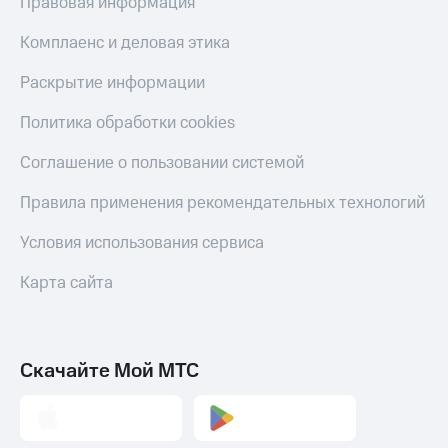
Правовая информация
до 40%
С картой
на смартфоны
МТС
Комплаенс и деловая этика
Деньги
МТС
при
Раскрытие информации
Накопления
покупке
со связью
Политика обработки cookies
Откладывайте
МТС
деньги
и получайте
Соглашение о пользовании системой
доход 15%
Платежи
Правила применения рекомендательных технологий
и
переводы
Условия использования сервиса
Пополнить
Карта сайта
номер
МТС
Настройки
Скачайте Мой МТС
автоплатежа
Пополнить
номер
другого