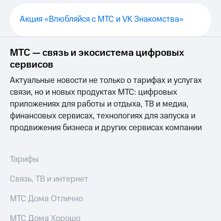
Выбрать
ТВ и телефон
красивый
для дома
Акция «Влюбляйся с МТС и VK Знакомства»
номер
Услуги
Заменить
SIM-
Личный
МТС — связь и экосистема цифровых
карту
кабинет
сервисов
интернета
Перейти
и
Актуальные новости не только о тарифах и услугах
на
ТВ
связи, но и новых продуктах МТС: цифровых
eSIM
Личный
приложениях для работы и отдыха, ТВ и медиа,
кабинет
Для дома
спутникового
финансовых сервисах, технологиях для запуска и
Выберите
ТВ
продвижения бизнеса и других сервисах компании
и подключите
Скачать
ТВ
приложение
с выгодным
Мой
Тарифы
тарифом
МТС
Акции
Связь, ТВ и интернет
Тарифы
Интернет,
МТС
МТС Дома Отлично
ТВ и телефон
Premium
для дома
МТС Дома Хорошо
Подписка