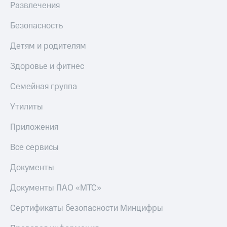
и получайте
Развлечения
Live
доход 15%
Акции
Безопасность
Гудок
Условия
пополнения
Детям и родителям
Мой
МТС
Скидка
Здоровье и фитнес
30%
Все
на связь
Семейная группа
приложения
Финансы
Тарифы
Утилиты
Инвестиции
RED,
РИИЛ
Получайте
Приложения
и МТС Супер
доход
дешевле
онлайн
Все сервисы
при оплате
Страхование
с карты
Документы
МТС Деньги
Покупка
полисов
Документы ПАО «МТС»
Обзоры
онлайн
товаров
Скидка 30%
Сертификаты безопасности Минцифры
на связь
Скидки