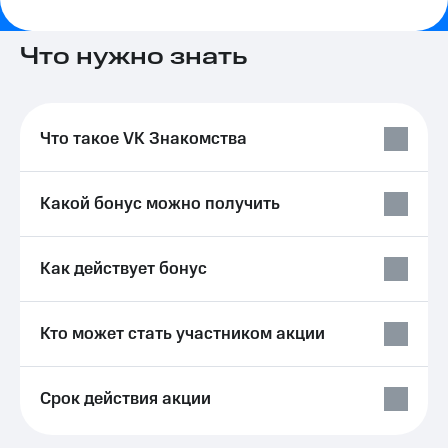
на связь
Что нужно знать
Роуминг
Тарифы
RED,
Семейная
РИИЛ
группа
и МТС
Супер
Что такое VK Знакомства
Заказать
дешевле
SIM-
при
карту
оплате
Какой бонус можно получить
с карты
Оформить
МТС
eSIM
Деньги
Как действует бонус
SIM-
Выберите
карта
и подключите
для
ТВ
Кто может стать участником акции
иностранцев
с выгодным
тарифом
Оформить
чистый
Тарифы
Срок действия акции
номер
Интернет,