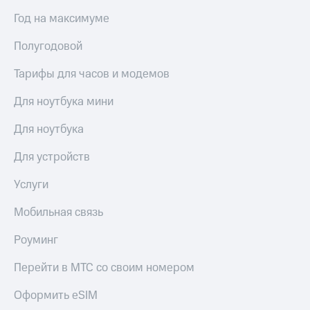
Подписка
Год на максимуме
Посмотрите,
на гигабайты
что
интернета,
Полугодовой
полезного
фильмы,
есть
музыка
Тарифы для часов и модемов
в нашем
и многое
приложении
другое
Для ноутбука мини
Семейная
КИОН
группа
Для ноутбука
КИОН
Скидка
Музыка
Для устройств
на тарифы,
общие
КИОН
Услуги
подписки
Строки
и услуги,
Мобильная связь
доступ
Live
к геолокации
Кино,
Роуминг
Гудок
музыка,
книги
Перейти в МТС со своим номером
Мой
и не
МТС
только
Оформить eSIM