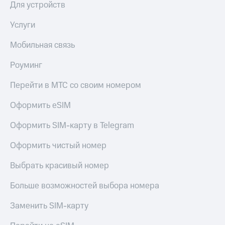
коду
Для устройств
за границей
Услуги
тернет-магазин
Смартфоны
Мобильная связь
Наушники
Роуминг
и
колонки
Перейти в МТС со своим номером
Умные
Оформить eSIM
часы
и
Оформить SIM-карту в Telegram
трекеры
Умный
Оформить чистый номер
дом
Выбрать красивый номер
Планшеты
Больше возможностей выбора номера
Акции
и
Заменить SIM-карту
скидки