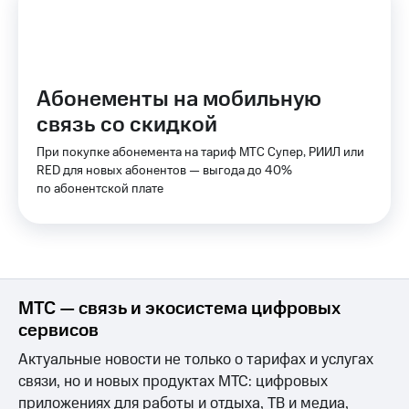
МТС
КИОН
Накопления
Строки
Откладывайте
Live
деньги
Абонементы на мобильную
и получайте
Гудок
связь со скидкой
доход 15%
Мой
При покупке абонемента на тариф МТС Супер, РИИЛ или
Акции
МТС
RED для новых абонентов — выгода до 40%
Условия
по абонентской плате
пополнения
Все
приложения
Скидка
Финансы
30%
Инвестиции
на связь
Получайте
доход
Тарифы
МТС — связь и экосистема цифровых
онлайн
RED,
сервисов
РИИЛ
Страхование
и МТС Супер
Актуальные новости не только о тарифах и услугах
дешевле
связи, но и новых продуктах МТС: цифровых
Покупка
при оплате
приложениях для работы и отдыха, ТВ и медиа,
полисов