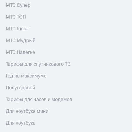
МТС Супер
Настройки
автоплатежа
МТС ТОП
Пополнить
МТС Junior
номер
другого
МТС Мудрый
оператора
МТС Налегке
Оплата
интернета
Тарифы для спутникового ТВ
и
ТВ
Год на максимуме
Переводы
Полугодовой
с
телефона
на карту
Тарифы для часов и модемов
МТС Pay
Для ноутбука мини
Оплата
Для ноутбука
по QR-