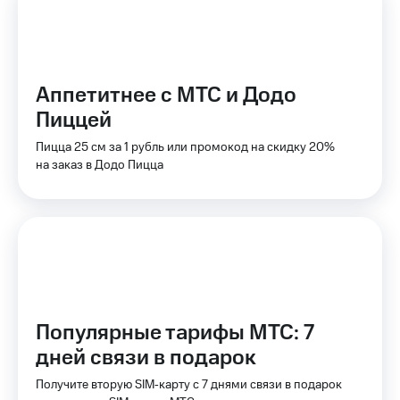
на связь
Роуминг
Тарифы
RED,
Семейная
РИИЛ
Аппетитнее с МТС и Додо
группа
и МТС
Пиццей
Супер
Заказать
дешевле
Пицца 25 см за 1 рубль или промокод на скидку 20%
SIM-
при
на заказ в Додо Пицца
карту
оплате
с карты
Оформить
МТС
eSIM
Деньги
SIM-
Выберите
карта
и подключите
для
ТВ
иностранцев
с выгодным
тарифом
Популярные тарифы МТС: 7
Оформить
дней связи в подарок
чистый
Тарифы
номер
Получите вторую SIM‑карту с 7 днями связи в подарок