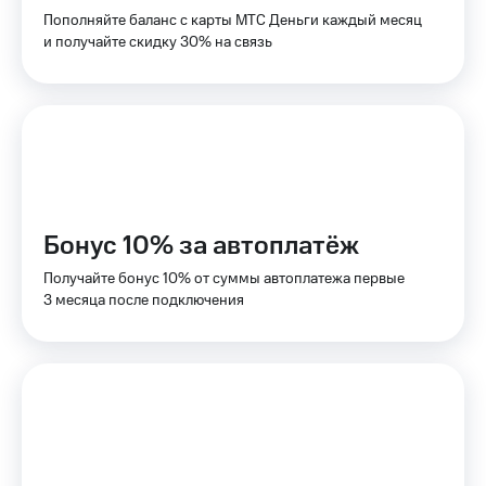
Пополняйте баланс с карты МТС Деньги каждый месяц
Подписка
и получайте скидку 30% на связь
Услуги
на гигабайты
интернета,
Акции
фильмы,
музыка
Домашний
и многое
интернет
другое
Семейная
Домашнее
группа
ТВ
Бонус 10% за автоплатёж
Скидка
Спутниковое
на тарифы,
ТВ
Получайте бонус 10% от суммы автоплатежа первые
общие
3 месяца после подключения
подписки
Перейти
и услуги,
в МТС
доступ
со своим
к геолокации
номером
Сертификаты
Поддержка
безопасности
висы и подписки
Всё
МТС