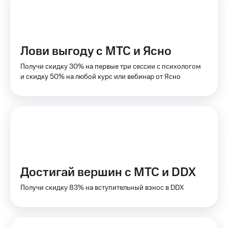
Мой
и не
МТС
только
Все
Безопасность
приложения
Лови выгоду с МТС и Ясно
Финансы
Инвестиции
Получи скидку 30% на первые три сессии с психологом
Детям
и скидку 50% на любой курс или вебинар от Ясно
Получайте
и родителям
доход
онлайн
Здоровье
и фитнес
Страхование
Приложения
Покупка
от МТС
полисов
онлайн
Акции
Достигай вершин с МТС и DDX
Скидка 30%
Приложения
на связь
Получи скидку 83% на вступительный взнос в DDX
КИОН
С картой
КИОН
МТС
Музыка
Деньги