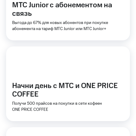
МТС Junior с абонементом на
под
Premium
рукой
связь
Подписка
в Мой МТС
на гигабайты
Выгода до 67% для новых абонентов при покупке
интернета,
Посмотрите,
абонемента на тариф МТС Junior или МТС Junior+
фильмы,
что
музыка
полезного
и многое
есть
другое
в нашем
приложении
Семейная
группа
КИОН
Скидка
КИОН
Начни день с МТС и ONE PRICE
на тарифы,
Музыка
общие
COFFEE
подписки
КИОН
и услуги,
Получи 500 прайсов на покупки в сети кофеен
Строки
доступ
ONE PRICE COFFEE
к геолокации
Live
Кино,
Гудок
музыка,
книги