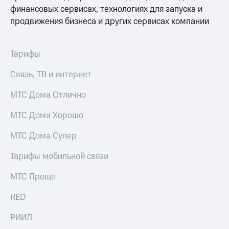
с карты
онлайн
финансовых сервисах, технологиях для запуска и
МТС Деньги
продвижения бизнеса и других сервисах компании
Скидка 30%
Обзоры
на связь
товаров
Тарифы
С картой
Скидки
МТС
до 40%
Деньги
Связь, ТВ и интернет
на смартфоны
МТС
МТС Дома Отлично
при
Накопления
покупке
МТС Дома Хорошо
со связью
Откладывайте
МТС
деньги
МТС Дома Супер
и получайте
доход 15%
Тарифы мобильной связи
Платежи
МТС Проще
и
переводы
RED
Пополнить
номер
РИИЛ
МТС