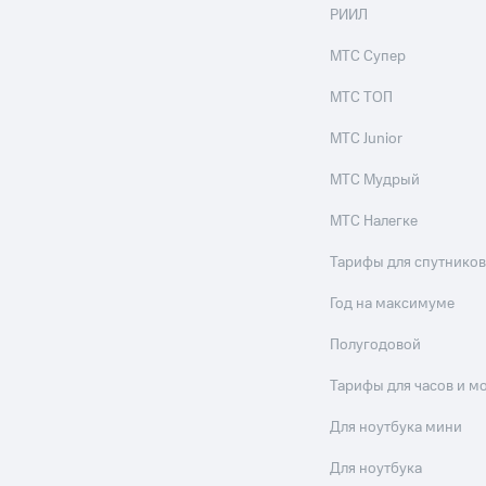
РИИЛ
ive
Гудок
Мой МТС
Все приложения
МТС Супер
 в нашем приложении
МТС ТОП
ive
Гудок
Мой МТС
Все приложения
Инвестиции
МТС Junior
МТС Мудрый
МТС Налегке
ход 15%
ер МТС
Настройки автоплатежа
Пополнить номер др
Тарифы для спутников
ход 15%
 на карту
МТС Pay
Оплата по QR-коду за границей
Год на максимуме
ые часы и трекеры
Умный дом
Планшеты
Акции и 
Полугодовой
Тарифы для часов и м
ле при оплате с карты МТС Деньги
Для ноутбука мини
Для ноутбука