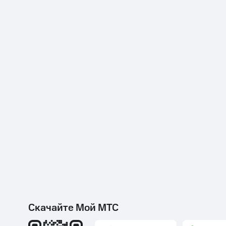
Скидки до 40%
на смартфоны
при покупке со связью МТС
Скачайте Мой МТС