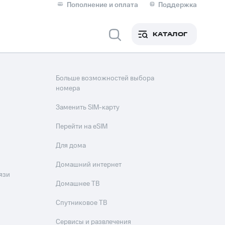
Пополнение и оплата
Поддержка
Скидка 30% на связь
Личные кабинеты
КАТАЛОГ
Мобильная связь
IM-карта для иностранцев
Больше возможностей выбора
M
номера
Для дома
Заменить SIM-карту
Перейти на eSIM
оим номером
Поддержка
Для дома
Сервисы и подписки
ой МТС
Домашний интернет
язи
Домашнее ТВ
фитнес
Приложения от МТС
Спутниковое ТВ
Сервисы и развлечения