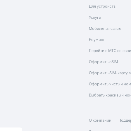
Для устройств
Услуги
Мобильная связь
Роуминг
Перейти в МТС со св
Оформить eSIM
Оформить SIM-карту в
Оформить чистый но
Выбрать красивый но
О компании
Подде