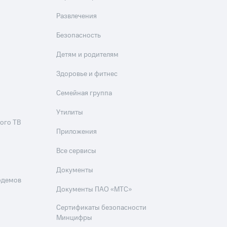
Приложения
Развлечения
Финансы
Безопасность
Детям и родителям
Здоровье и фитнес
Семейная группа
Утилиты
угого оператора
Оплата
ого ТВ
Приложения
Интернет-магазин
Все сервисы
скидки
Все товары
Документы
одемов
Документы ПАО «МТС»
Сертификаты безопасности
Минцифры