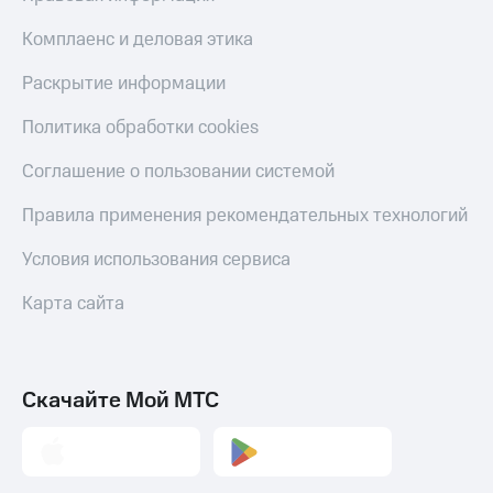
Все
Безопасность
приложения
Комплаенс и деловая этика
Финансы
Инвестиции
Раскрытие информации
Детям
Получайте
и родителям
доход
Политика обработки cookies
онлайн
Здоровье
Страхование
Соглашение о пользовании системой
и фитнес
Покупка
Правила применения рекомендательных технологий
Приложения
полисов
от МТС
онлайн
Условия использования сервиса
Скидка 30%
Акции
на связь
Карта сайта
Приложения
С картой
КИОН
МТС
Деньги
КИОН
Скачайте Мой МТС
МТС
Музыка
Накопления
КИОН
Откладывайте
Строки
деньги