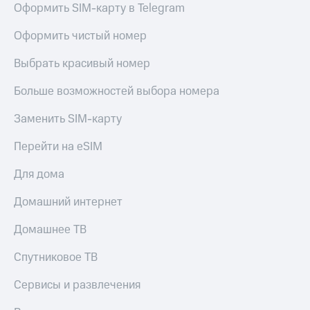
Оформить SIM-карту в Telegram
Услуги
на гигабайты
интернета,
Акции
Оформить чистый номер
фильмы,
музыка
Домашний
и многое
Выбрать красивый номер
интернет
другое
Семейная
Больше возможностей выбора номера
Домашнее
группа
ТВ
Заменить SIM-карту
Скидка
Спутниковое
на тарифы,
Перейти на eSIM
ТВ
общие
подписки
Для дома
Перейти
и услуги,
в МТС
доступ
Домашний интернет
со своим
к геолокации
номером
Сертификаты
Домашнее ТВ
безопасности
Поддержка
Спутниковое ТВ
Всё
висы и подписки
под
Сервисы и развлечения
МТС
рукой
Premium
в Мой МТС