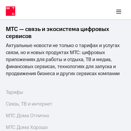
Перенести
ка 30% на связь
обильная связь
Сервисы и подписки
Интернет-магазин
Для дома
Скидка 30% на связь
Личные кабинеты
Финансы
Приложения
номер
ичные кабинеты
в МТС
Мобильная
связь
МТС — связь и экосистема цифровых
Тарифы
Интернет
сервисов
и
Актуальные новости не только о тарифах и услугах
ТВ
Услуги
связи, но и новых продуктах МТС: цифровых
Спутниковое
приложениях для работы и отдыха, ТВ и медиа,
ТВ
финансовых сервисах, технологиях для запуска и
Роуминг
продвижения бизнеса и других сервисах компании
МТС
Деньги
Личный
кабинет
Мобильная связь
Тарифы
Скачать
Перенести
приложение
номер
Связь, ТВ и интернет
Мой
в МТС
МТС
МТС Дома Отлично
Акции
Тарифы
МТС Дома Хорошо
Скидка 30%
Услуги