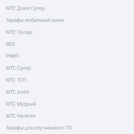
на связь
МТС Дома Супер
Роуминг
Тарифы
Тарифы мобильной связи
RED,
Семейная
РИИЛ
МТС Проще
группа
и МТС
Супер
RED
Заказать
дешевле
SIM-
при
карту
РИИЛ
оплате
с карты
Оформить
МТС
МТС Супер
eSIM
Деньги
МТС ТОП
SIM-
Выберите
карта
и подключите
МТС Junior
для
ТВ
иностранцев
с выгодным
МТС Мудрый
тарифом
Оформить
МТС Налегке
чистый
Тарифы
номер
Тарифы для спутникового ТВ
Интернет,