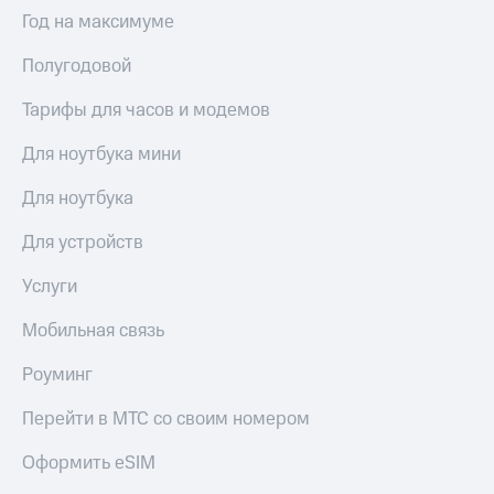
Выбрать
ТВ и телефон
Год на максимуме
красивый
для дома
номер
Полугодовой
Услуги
Заменить
SIM-
Тарифы для часов и модемов
Личный
карту
кабинет
интернета
Для ноутбука мини
Перейти
и
на
ТВ
Для ноутбука
eSIM
Личный
кабинет
Для устройств
Для дома
спутникового
Выберите
ТВ
Услуги
и подключите
Скачать
ТВ
приложение
Мобильная связь
с выгодным
Мой
тарифом
МТС
Роуминг
Акции
Тарифы
Перейти в МТС со своим номером
Интернет,
МТС
ТВ и телефон
Premium
Оформить eSIM
для дома
Подписка