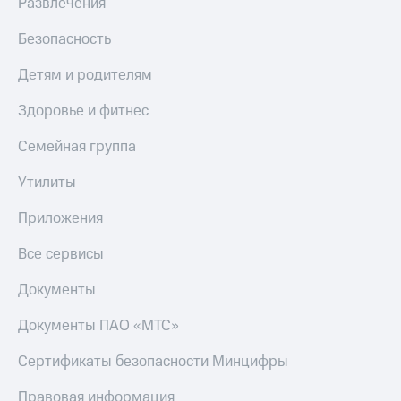
Развлечения
Подписка
Посмотрите,
на гигабайты
Безопасность
что
интернета,
полезного
фильмы,
Детям и родителям
есть
музыка
в нашем
и многое
Здоровье и фитнес
приложении
другое
Семейная
Семейная группа
КИОН
группа
КИОН
Утилиты
Скидка
Музыка
на тарифы,
Приложения
общие
КИОН
подписки
Строки
Все сервисы
и услуги,
доступ
Live
Документы
к геолокации
Кино,
Гудок
Документы ПАО «МТС»
музыка,
книги
Мой
и не
Сертификаты безопасности Минцифры
МТС
только
Правовая информация