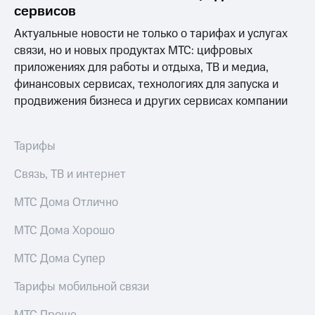
Раскрытие
сервисов
информации
Информация
Актуальные новости не только о тарифах и услугах
акционерам
связи, но и новых продуктах МТС: цифровых
Документы
приложениях для работы и отдыха, ТВ и медиа,
ПАО
"МТС"
финансовых сервисах, технологиях для запуска и
Собрания
продвижения бизнеса и других сервисах компании
акционеров
Личный
кабинет
Тарифы
акционера
Акционерный
Связь, ТВ и интернет
капитал
Контроль
МТС Дома Отлично
и
аудит
МТС Дома Хорошо
Рынок
акций
МТС Дома Супер
Описание
Программа
Тарифы мобильной связи
приобретения
Порядок
МТС Проще