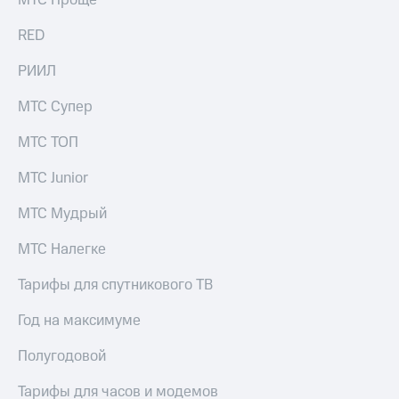
выкупа
акций
RED
Дивиденды
Рынок
РИИЛ
облигаций
МТС Супер
Описание
Еврооблигации-2023
МТС ТОП
Уведомление
о
МТС Junior
погашении
именных
МТС Мудрый
облигаций
Другое
МТС Налегке
Регистратор
Реквизиты
Тарифы для спутникового ТВ
Контакты
йчивое развитие
Год на максимуме
и деловая этика
На главную
Полугодовой
Тарифы для часов и модемов