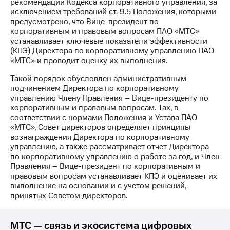
рекомендаций Кодекса корпоративного управления, за
исключением требований ст. 9.5 Положения, которыми
МТС
предусмотрено, что Вице-президент по
о технологиях
корпоративным и правовым вопросам ПАО «МТС»
устанавливает ключевые показатели эффективности
Достижения
(КПЭ) Директора по корпоративному управлению ПАО
«МТС» и проводит оценку их выполнения.
Интервью
Такой порядок обусловлен административным
Финансовая
подчинением Директора по корпоративному
отчетность
управлению Члену Правления – Вице-президенту по
корпоративным и правовым вопросам. Так, в
Контакты
соответствии с нормами Положения и Устава ПАО
«МТС», Совет директоров определяет принципы
Новости
вознаграждения Директора по корпоративному
в
управлению, а также рассматривает отчет Директора
регионе
по корпоративному управлению о работе за год, и Член
Правления – Вице-президент по корпоративным и
м и акционерам
правовым вопросам устанавливает КПЭ и оценивает их
Корпоративное
выполнение на основании и с учетом решений,
управление
принятых Советом директоров.
Корпоративный
секретарь
МТС — связь и экосистема цифровых