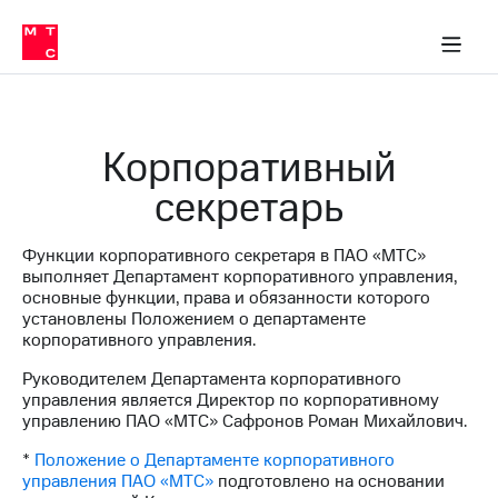
О
сторам и акционерам
Комплаенс и деловая этика
Устойчивое развитие
Медиа-центр
О МТС
О МТС
На главную
компании
О
компании
Стратегия
Стратегия
Карьера
Корпоративный
в МТС
Карьера
в МТС
секретарь
Пресс-
релизы
История
компании
Функции корпоративного секретаря в ПАО «МТС»
МТС
выполняет Департамент корпоративного управления,
о технологиях
Руководство
основные функции, права и обязанности которого
региона
установлены Положением о департаменте
корпоративного управления.
Правовая
информация
Руководителем Департамента корпоративного
управления является Директор по корпоративному
Контакты
управлению ПАО «МТС» Сафронов Роман Михайлович.
Медиа-центр
*
Положение о Департаменте корпоративного
Пресс-
управления ПАО «МТС»
подготовлено на основании
релизы