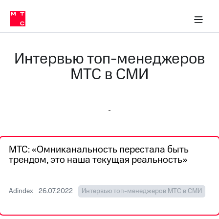
О
сторам и акционерам
Комплаенс и деловая этика
Устойчивое развитие
Медиа-центр
О МТС
О МТС
На главную
компании
О
компании
Стратегия
Стратегия
Интервью топ-менеджеров
Карьера
в МТС
Карьера
МТС в СМИ
в МТС
Пресс-
релизы
История
компании
МТС
о технологиях
Руководство
региона
МТС: «Омниканальность перестала быть
Правовая
трендом, это наша текущая реальность»
информация
Контакты
Adindex
26.07.2022
Интервью топ-менеджеров МТС в СМИ
Медиа-центр
Пресс-
релизы