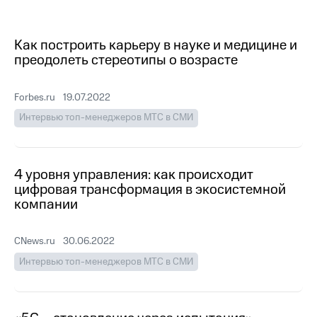
МТС
о технологиях
Как построить карьеру в науке и медицине и
преодолеть стереотипы о возрасте
Достижения
Интервью
Forbes.ru
19.07.2022
Финансовая
Интервью топ-менеджеров МТС в СМИ
отчетность
Контакты
4 уровня управления: как происходит
Новости
цифровая трансформация в экосистемной
в
компании
регионе
м и акционерам
CNews.ru
30.06.2022
Корпоративное
Интервью топ-менеджеров МТС в СМИ
управление
Корпоративный
секретарь