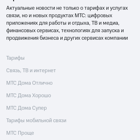
выкупа
Актуальные новости не только о тарифах и услугах
акций
связи, но и новых продуктах МТС: цифровых
Дивиденды
Рынок
приложениях для работы и отдыха, ТВ и медиа,
облигаций
финансовых сервисах, технологиях для запуска и
продвижения бизнеса и других сервисах компании
Описание
Еврооблигации-2023
Уведомление
о
Тарифы
погашении
именных
Связь, ТВ и интернет
облигаций
Другое
МТС Дома Отлично
Регистратор
МТС Дома Хорошо
Реквизиты
Контакты
МТС Дома Супер
йчивое развитие
и деловая этика
Тарифы мобильной связи
На главную
МТС Проще