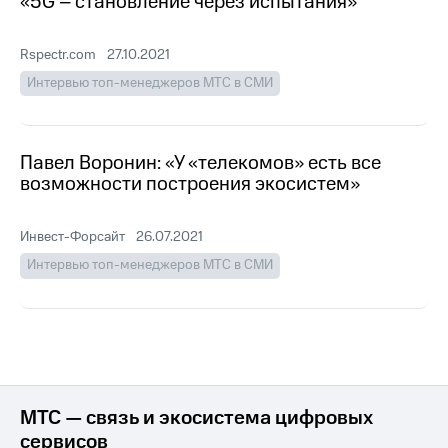
«5G – становление через испытания»
Раскрытие
информации
Информация
Rspectr.com
27.10.2021
акционерам
Документы
Интервью топ-менеджеров МТС в СМИ
ПАО
"МТС"
Собрания
акционеров
Павел Воронин: «У «телекомов» есть все
Личный
возможности построения экосистем»
кабинет
акционера
Акционерный
Инвест-Форсайт
26.07.2021
капитал
Интервью топ-менеджеров МТС в СМИ
Контроль
и
аудит
Рынок
акций
Описание
Программа
МТС — связь и экосистема цифровых
приобретения
сервисов
Порядок