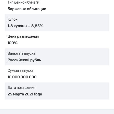
Тип ценной бумаги
МТС
Биржевые облигации
о технологиях
Купон
Достижения
1-8 купоны – 8,85%
Интервью
Цена размещения
Финансовая
100%
отчетность
Валюта выпуска
Контакты
Российский рубль
Новости
Сумма выпуска
в
регионе
10 000 000 000
м и акционерам
Дата погашения
Корпоративное
25 марта 2021 года
управление
Корпоративный
секретарь