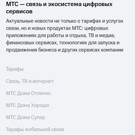
Раскрытие
МТС — связь и экосистема цифровых
информации
сервисов
Информация
акционерам
Актуальные новости не только о тарифах и услугах
Документы
связи, но и новых продуктах МТС: цифровых
ПАО
приложениях для работы и отдыха, ТВ и медиа,
"МТС"
Собрания
финансовых сервисах, технологиях для запуска и
акционеров
продвижения бизнеса и других сервисах компании
Личный
кабинет
акционера
Тарифы
Акционерный
капитал
Связь, ТВ и интернет
Контроль
и
аудит
МТС Дома Отлично
Рынок
акций
МТС Дома Хорошо
Описание
МТС Дома Супер
Программа
приобретения
Тарифы мобильной связи
Порядок