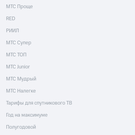
выкупа
МТС Проще
акций
Дивиденды
RED
Рынок
облигаций
РИИЛ
Описание
МТС Супер
Еврооблигации-2023
Уведомление
МТС ТОП
о
погашении
МТС Junior
именных
облигаций
Другое
МТС Мудрый
Регистратор
МТС Налегке
Реквизиты
Контакты
Тарифы для спутникового ТВ
йчивое развитие
и деловая этика
Год на максимуме
На главную
Полугодовой