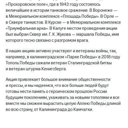
«Прохоровское поле», где в 1943 году состоялось
МТС
величайшее в истории танковое сражение. В Воронеже —
о технологиях
в Мемориальном комплексе «Площадь Победы». В Орле —
в Сквере танкистов. В Курске — в Мемориальном комплексе
Достижения
«Триумфальная арка». В Калуге местом проведения акции
был выбран Сквер им. Г. К. Жукова — маршала Победы, имя
Интервью
которого тесно связано с разгромом врага.
Финансовая
В наших акциях активно участвуют и ветераны войны, так,
отчетность
например, в калининградском «Парке Победы» в 2018 году
Тополь Победы сажали ветеран Сталинградской битвы
Контакты
и ветеран штурма Кенигсберга.
Новости
Акция привлекает большое внимание общественности
в
регионе
и прессы, и мы надеемся, что все больше людей будут
готовы нести память о героическом прошлом России
м и акционерам
будущим поколениям, ухаживать за новыми тополями и все
Корпоративное
вместе мы сможем вырастить целую Аллею Победы длиной
управление
во всю страну, от Калининграда до Камчатки.
Корпоративный
секретарь