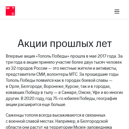
О
сторам и акционерам
Комплаенс и деловая этика
Устойчивое развитие
Медиа-центр
О МТС
О МТС
На главную
компании
О
компании
Стратегия
Стратегия
Карьера
Акции прошлых лет
в МТС
Карьера
в МТС
Пресс-
релизы
История
Впервые акция «Тополь Победы» прошла в мае 2017 года. За
компании
три года в акции приняло участие более двух тысяч человек
МТС
из 32 городов России — это местные жители и активисты,
о технологиях
Руководство
представители СМИ, волонтеры МТС. За прошедшие годы
региона
Тополь Победы появился как в городах боевой славы —
в Орле, Белгороде, Воронеже, Курске, так и в городах,
Правовая
ковавших Победу в тылу — в Самаре, Омске, Уфе и во многих
информация
других. В 2020 году, год
75-го
юбилея Победы, география
акции расширится еще больше.
Контакты
Саженцы тополя всегда высаживаются в связанных
Медиа-центр
с военной славой местах. Например, в Белгородской
Пресс-
области они растут на территории Музея-заповедника
релизы