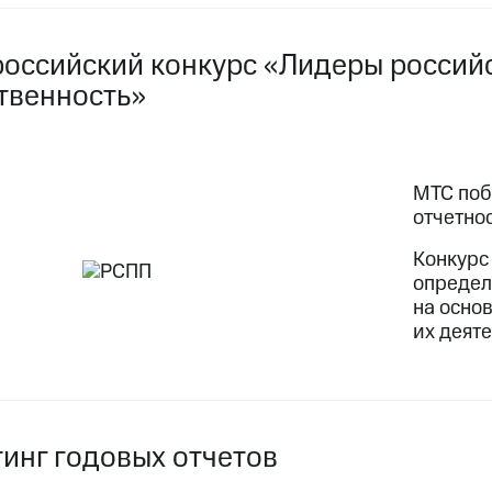
российский конкурс «Лидеры российс
твенность»
МТС поб
отчетно
Конкурс
определ
на осно
их деяте
тинг годовых отчетов