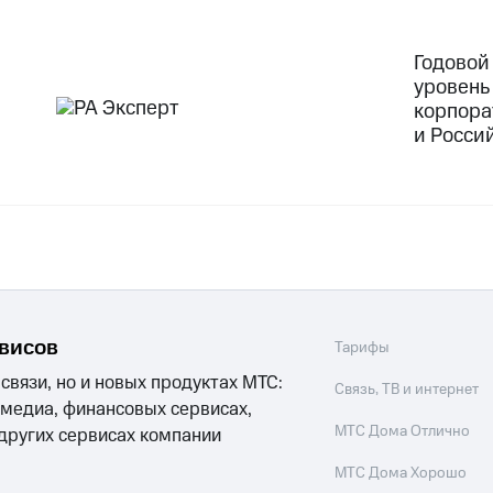
Годовой
уровень
корпора
и Росси
рвисов
Тарифы
 связи, но и новых продуктах МТС:
Связь, ТВ и интернет
 медиа, финансовых сервисах,
МТС Дома Отлично
 других сервисах компании
МТС Дома Хорошо