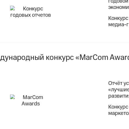
годовой
экономи
Конкурс
медиа-г
ждународный конкурс «MarCom Awar
Отчёт у
«лучшие
развити
Конкурс
маркето