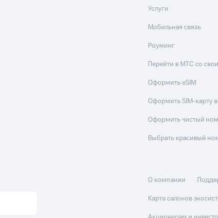
Услуги
Мобильная связь
Роуминг
Перейти в МТС со св
Оформить eSIM
Оформить SIM-карту в
Оформить чистый но
Выбрать красивый но
О компании
Подде
Карта салонов экоси
Акционерам и инвест